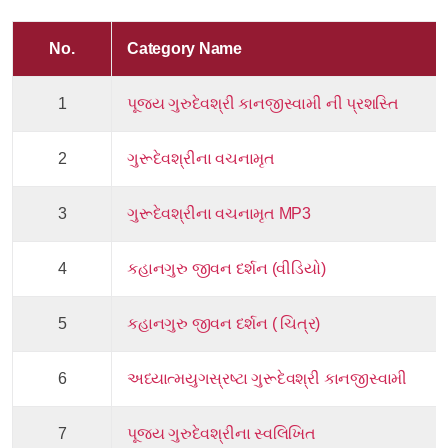
No.
Category Name
1
પૂજ્ય ગુરુદેવશ્રી કાનજીસ્વામી ની પ્રશસ્તિ
2
ગુરૂદેવશ્રીના વચનામૃત
3
ગુરૂદેવશ્રીના વચનામૃત MP3
4
કહાનગુરુ જીવન દર્શન (વીડિયો)
5
કહાનગુરુ જીવન દર્શન ( ચિત્ર)
6
અધ્યાત્મયુગસ્રષ્ટા ગુરૂદેવશ્રી કાનજીસ્વામી
7
પૂજ્ય ગુરુદેવશ્રીના સ્વલિખિત