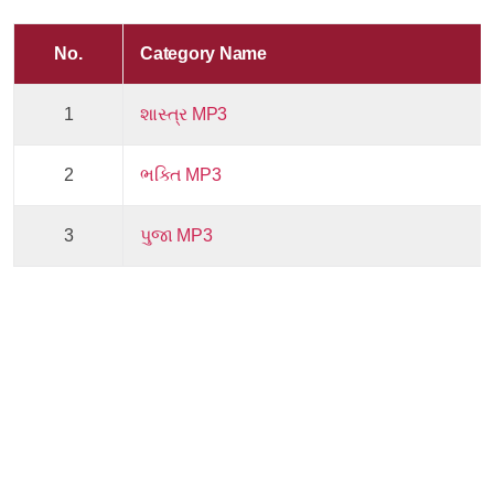
No.
Category Name
1
શાસ્ત્ર MP3
2
ભક્તિ MP3
3
પુજા MP3