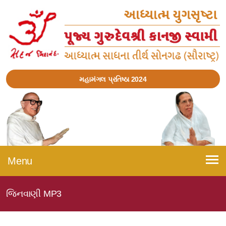
મહામંગલ પ્રતિષ્ઠા 2024
Menu
જિનવાણી MP3