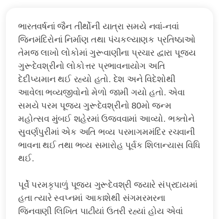
ભારતવર્ષનાં જૈન તીર્થોની યાત્રા સમયે નવાં-નવાં
જિનમંદિરોનાં નિર્માણ તથા પંચકલ્યાણક પ્રતિષ્ઠાઓ
તેમજ લાખો લોકોમાં ગુરૂવાણીના પ્રચાર દ્વારા પૂજ્ય
ગુરૂદેવશ્રીનો લોકોત્તર પ્રભાવનાયોગ અતિ
દેદીપ્યમાન થઈ રહ્યો હતો. દેશ અને વિદેશોથી
આવેલા ભવ્યજીવોનો મેળો જામી ગયો હતો. એવા
સમયે પરમ પૂજ્ય ગુરૂદેવશ્રીનો 80મો જન્મ
મહોત્સવ મુંબઈ શહેરમાં ઉજવવામાં આવ્યો. ભક્તોને
સુવર્ણપુરીમાં એક અતિ ભવ્ય પરમાગમમંદિર રચવાની
ભાવના થઈ તથા ભવ્ય સમારોહ પૂર્વક શિલાન્યાસ વિધિ
થઈ.
પૂર્વે પરમકૃપાળું પૂજ્ય ગુરૂદેવશ્રી જ્યારે સંપ્રદાયમાં
હતા ત્યારે સ્વપ્નમાં આકાશેથી સંગમરમરના
જિનવાણી લિખિત પાટીયાં ઉતરી રહ્યાં હોય એવાં