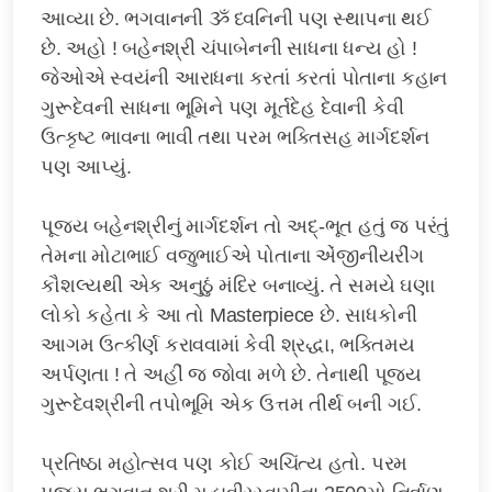
આવ્યા છે. ભગવાનની ૐ ધ્વનિની પણ સ્થાપના થઈ
છે. અહો ! બહેનશ્રી ચંપાબેનની સાધના ધન્ય હો !
જેઓએ સ્વયંની આરાધના કરતાં કરતાં પોતાના કહાન
ગુરૂદેવની સાધના ભૂમિને પણ મૂર્તદેહ દેવાની કેવી
ઉત્કૃષ્ટ ભાવના ભાવી તથા પરમ ભક્તિસહ માર્ગદર્શન
પણ આપ્યું.
પૂજ્ય બહેનશ્રીનું માર્ગદર્શન તો અદ્-ભૂત હતું જ પરંતું
તેમના મોટાભાઈ વજુભાઈએ પોતાના એંજીનીયરીંગ
કૌશલ્યથી એક અનુઠું મંદિર બનાવ્યું. તે સમયે ઘણા
લોકો કહેતા કે આ તો Masterpiece છે. સાધકોની
આગમ ઉત્કીર્ણ કરાવવામાં કેવી શ્રદ્ધા, ભક્તિમય
અર્પણતા ! તે અહીં જ જોવા મળે છે. તેનાથી પૂજ્ય
ગુરૂદેવશ્રીની તપોભૂમિ એક ઉત્તમ તીર્થ બની ગઈ.
પ્રતિષ્ઠા મહોત્સવ પણ કોઈ અચિંત્ય હતો. પરમ