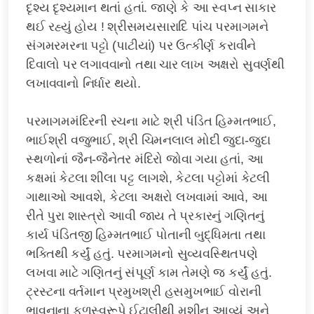
દૃશ્ય દૃશ્યમાન થતાં હતાં. જાણે કે આ સ્વપ્ન સાકાર
થઈ રહ્યું હોય ! શ્રીસમયસારાદિ પાંચ પરમાગમને
સંગમરમરના પટ્ટો (પાટીયાં) પર ઉત્કીર્ણ કરાવીને
દિવાલો પર લગાવવાનો તથા ચાર લાખ અક્ષરો સુવર્ણથી
લખાવવાનો નિર્ધાર થયો.
પરમાગમમંદિરની રચના માટે શ્રી પંડિત હિમ્મતભાઈ,
ભાઈશ્રી વજુભાઈ, શ્રી ચિમનલાલ મોદી જુદા-જુદા
સ્થળોનાં જૈન-જૈનેતર મંદિરો જોવા ગયા હતાં, આ
કક્ષમાં કેટલા શીલા પટ્ટ લાગશે, કેટલા પટ્ટોમાં કેટલી
ગાથાઓ આવશે, કેટલા અક્ષરો લખવામાં આવે, આ
રીતે પુરા શાસ્ત્રો આવી જાય તે પ્રકારનું ગણિતનું
કાર્ય પંડિતજી હિમ્મતભાઈ પોતાની બુદ્ધિમતા તથા
ભક્તિથી કર્યું હતું. પરમાગમનો સુવ્યવસ્થિતપણે
લખવા માટે ગણિતનું સંપૂર્ણ કામ તેમણે જ કર્યું હતું.
ટ્રસ્ટના વર્તમાન પ્રમુખશ્રી હસમુખભાઈ વોરાની
ભાવનાના ફળસ્વરૂપે ઈટાલીથી મશીન આવ્યું અને