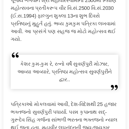
પૂજ્ય ભગવાન શ્રી મહાવીરસ્વામીના 2500મો નિર્વાણ
મહોત્સવના પ્રતીકરૂપ વીર વિ.સં.2500 વિ.સં.2030
(ઈ.સ.1994) ફાલ્ગુન શુક્લા 13ના શુભ દિવસે
પ્રતિષ્ઠાનું મુહુર્ત હતું. ભવ્ય કુમકુમ પત્રિકા લખવામાં
આવી. આ પ્રસંગે પણ સહજ જ મોટો મહોત્સવ થઈ
ગયો.
કેશર કુમ-કુમ રે, રત્નો વર્ષે સુવર્ણપુરી મોઝાર,
આવ્યા આવ્યારે, પ્રતિષ્ઠા મહોત્સવ સુવર્ણપુરીને
દ્વાર..
પત્રિકાઓ મોકલવામાં આવી, દેશ-વિદેશથી 25 હજાર
ભક્તજનો સુવર્ણપુરી પધાર્યા. પરમ કૃપાનાથ સદ્-
ગુરૂદેવ સિંહ ગર્જના સાંભળી ભરતના ભક્તજનો ન્યાલ
થઈ જતા હતા. મહાવીર લઘુનંદનની જય-જયકાર