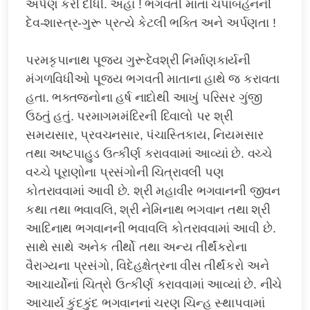
અર્પણ કરી દીધી. અહા ! ભગવતી માતા ચંપાબહેનની
દેવ-શાસ્ત્ર-ગુરૂ પ્રત્યે કેટલી ભક્તિ અને અર્પણતા !
પરમકૃપાનાથ પૂજ્ય ગુરૂદેવશ્રી નિર્માણકાર્યની
મંગળવિધીઓ પૂજ્ય ભગવતી માતાના હાથે જ કરાવતા
હતા. ભક્તજનોના હર્ષ નાદોથી આખું પરિસર ગુંજી
ઉઠતું હતું. પરમાગમમંદિરની દિવાલો પર શ્રી
સમયસાર, પ્રવચનસાર, પંચાસ્તિકાય, નિયમસાર
તથા અષ્ટપાહુડ ઉત્કીર્ણ કરાવવામાં આવ્યાં છે. વચ્ચે
વચ્ચે પૂરાણોના પ્રસંગોની ચિત્રાવલી પણ
કોતરાવવામાં આવી છે. શ્રી મહાવીર ભગવાનની જીવન
કથા તથા ભવાવલિ, શ્રી નેમિનાથ ભગવાન તથા શ્રી
આદિનાથ ભગવાનની ભવાવલિ કોતરાવવામાં આવી છે.
સાથે સાથે અનેક તીર્થો તથા અન્ય તીર્થંકરોના
વૈરાગ્યના પ્રસંગો, વિદેહક્ષેત્રના વીસ તીર્થંકરો અને
આચાર્યોનાં ચિત્રો ઉત્કીર્ણ કરાવવામાં આવ્યાં છે. નીચે
આચાર્ય કુંદકુંદ ભગવાનનાં ચરણ ચિન્હ સ્થાપવામાં