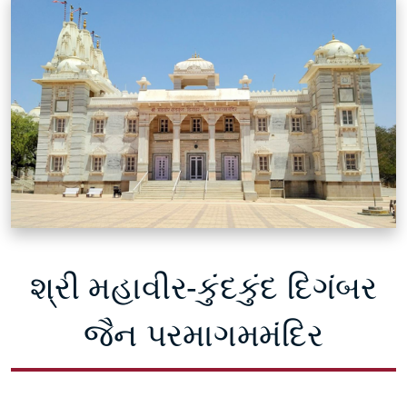
શ્રી મહાવીર-કુંદકુંદ દિગંબર
જૈન પરમાગમમંદિર