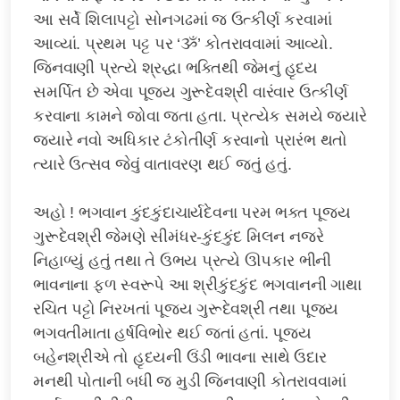
આ સર્વે શિલાપટ્ટો સોનગઢમાં જ ઉત્કીર્ણ કરવામાં
આવ્યાં. પ્રથમ પટ્ટ પર ‘ૐ’ કોતરાવવામાં આવ્યો.
જિનવાણી પ્રત્યે શ્રદ્ધા ભક્તિથી જેમનું હૃદય
સમર્પિત છે એવા પૂજ્ય ગુરૂદેવશ્રી વારંવાર ઉત્કીર્ણ
કરવાના કામને જોવા જતા હતા. પ્રત્યેક સમયે જ્યારે
જ્યારે નવો અધિકાર ટંકોતીર્ણ કરવાનો પ્રારંભ થતો
ત્યારે ઉત્સવ જેવું વાતાવરણ થઈ જતું હતું.
અહો ! ભગવાન કુંદકુંદાચાર્યદેવના પરમ ભક્ત પૂજ્ય
ગુરૂદેવશ્રી જેમણે સીમંધર-કુંદકુંદ મિલન નજરે
નિહાળ્યું હતું તથા તે ઉભય પ્રત્યે ઊપકાર ભીની
ભાવનાના ફળ સ્વરૂપે આ શ્રીકુંદકુંદ ભગવાનની ગાથા
રચિત પટ્ટો નિરખતાં પૂજ્ય ગુરૂદેવશ્રી તથા પૂજ્ય
ભગવતીમાતા હર્ષવિભોર થઈ જતાં હતાં. પૂજ્ય
બહેનશ્રીએ તો હૃદયની ઉંડી ભાવના સાથે ઉદાર
મનથી પોતાની બધી જ મુડી જિનવાણી કોતરાવવામાં