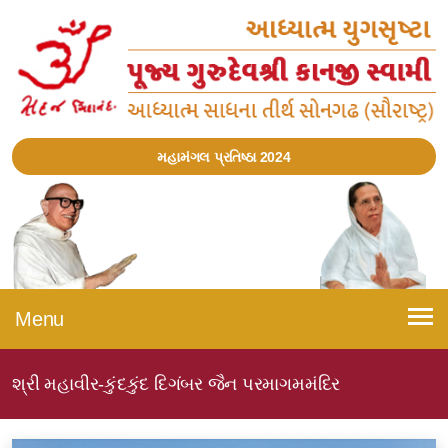
મહામંગલ પ્રતિષ્ઠા 2024
Menu
શ્રી મહાવીર-કુંદકુંદ દિગંબર જૈન પરમાગમમંદિર