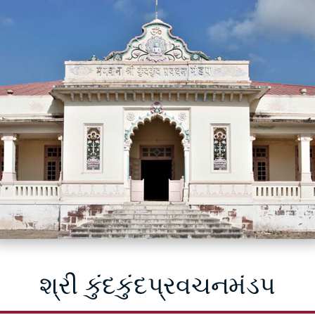
શ્રી કુંદકુંદપ્રવચનમંડપ