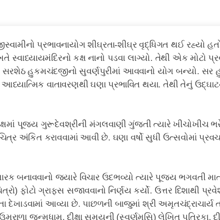
ીસ્વામીનો પ્રભાવનાયોગ શીઘ્રતા-શીઘ્ર વૃદ્ધિગત થઈ રહ્યો હત
ે સ્વાધ્યાયમંદિરનો કક્ષ નાનો પડવા લાગ્યો. તેથી એક મોટો પ્
ા સરશેઠ હુકમચંદજીનો સુવર્ણપુરીમાં આવવાનો યોગ બન્યો. સર 
આધ્યાત્મિક વાતાવરણથી ઘણા પ્રભાવિત થયા. તેથી તેનું ઉદ્ઘા
.
માં પૂજ્ય ગુરૂદેવશ્રીની મંગલવાણી ગુંજતી ત્યારે ખીચોખીચ ભ
ચિત્ર અંકિત કરાવવામાં આવી છે. ઘણા વર્ષો સુધી ઉત્સવોમાં પ્રવ
સ્મારક બનાવવાનો જ્યારે વિચાર ઉદભવ્યો ત્યારે પૂજ્ય ભગવતી મા
ો) ફોટો ગ્રાફસ સજાવવાનો નિર્ણય કર્યો. ઉત્તર દિશાથી પ્રવેશ 
કરતા દેખાડવામાં આવ્યા છે. પાછળની બાજુમાં શ્રી અમૃતચંદ્રાચાર્ય
છે. ઉમરાળા જન્મધામ, દીક્ષા સમયની (સ્વર્ણમસિ) લેખિત પત્રિકા, દ