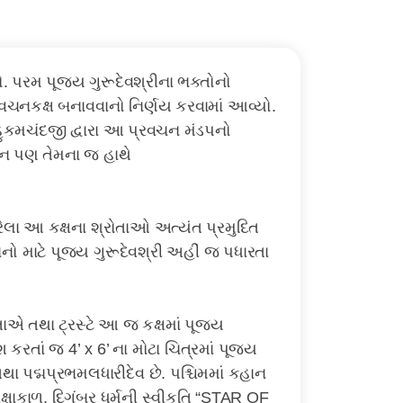
ો. પરમ પૂજય ગુરૂદેવશ્રીના ભક્તોનો
રવચનકક્ષ બનાવવાનો નિર્ણય કરવામાં આવ્યો.
હુકમચંદજી દ્વારા આ પ્રવચન મંડપનો
ટન પણ તેમના જ હાથે
રેલા આ કક્ષના શ્રોતાઓ અત્યંત પ્રમુદિત
ચનો માટે પૂજ્ય ગુરૂદેવશ્રી અહીં જ પધારતા
તાએ તથા ટ્રસ્ટે આ જ કક્ષમાં પૂજ્ય
કરતાં જ 4’ x 6’ ના મોટા ચિત્રમાં પૂજ્ય
 તથા પદ્મપ્રભમલધારીદેવ છે. પશ્ચિમમાં કહાન
ીક્ષાકાળ, દિગંબર ધર્મની સ્વીકૃતિ “STAR OF