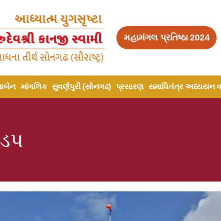
મહામંગલ પ્રતિષ્ઠા 2024
પાબેન
માંગલિક
સુવર્ણપુરી (સોનગઢ)
પ્રસારણ
સમાધિતંત્ર અધ્યયન વર
ંડપ