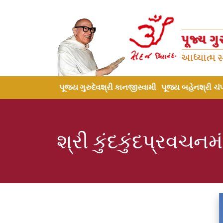
પૂજ્ય ગુરુદેવશ્રી કાનજીસ્વામી
પૂજ્ય બહેનશ્રી ચં
શ્રી કુંદકુંદપ્રવચનમ