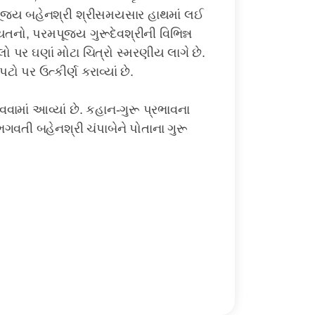
, પૂજ્ય બહેનશ્રી શ્રીસમયસાર હાથમાં લઈ
તનો, પરમપૂજ્ય ગુરૂદેવશ્રીની વિભિન્ન
લો પર ઘણાં મોટા ચિત્રો સ્મરણીય લાગે છે.
ો પર ઉત્કીર્ણ કરાવ્યાં છે.
ાવવામાં આવ્યાં છે. કહાન-ગુરૂ પ્રભાવના
ભગવતી બહેનશ્રી ચંપાબેને પોતાના ગુરૂ