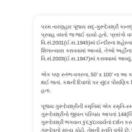
પરમ તારણહાર પૂજ્ય સદ્-ગુરૂદેવશ્રી કાનજ
પ્રવાહ વધતો જ જઈ રહ્યો હતો. પ્રસંગો વખત
વિ.સં.2001(ઈ.સ.1945)માં ઈન્દૌરના શહેરન
શિલાન્યાસ કરાવવામાં આવ્યો. તેઓ અહીંના 
વિ.સં.2003(ઈ.સ.1947)માં કરાવવામાં આવ્યું
એક પણ સ્તંભ-વગરના, 50’ x 100’ ના આ કક્ષ
થઈ જતાં. કક્ષની દિવાલો પર સુંદર પૌરાણિક 
હતા.
પૂજ્ય ગુરૂદેવશ્રીની સ્મૃતિમાં એક સ્મૃતિ-
ગુરૂદેવશ્રીનો જીવન પરિચય આપતાં 144(ચિત્ર
ગુરૂદેવશ્રી ભગવાન કુંદકુંદાચાર્યનાં દર્શન 
ગુરૂદેવનો મુખ્ય ફોટો. તેમની સ્તુતિ વગેરે 