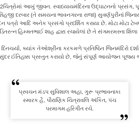
 12ચિત્રોમાં આખું જીવન. સ્વાધ્યાયમંદિરના ઉદ્ઘાટનનો પ્રસંગ
સિંહજી દરબાર (તે સમયના ભાવનગરના રાજા) સુવર્ણપુરીનાં જિનાય
ંદન પત્રો આદિ અનેક પ્રસંગો પ્રદર્શિત કરાયા છે. મોટા મોટા ટેબ
તરત્ન હિમ્મતભાઈ શાહ દ્વારા રચાયેલાં છે તે સંગમરમરના શિલા પટ
ક દિનચર્યા, ક્યાંક તેઓશ્રીના કરકમળે પ્રતિષ્ઠિત જિનમંદિરો દર્શ
 સુંદર ઈતિહાસ પ્રસ્તુત કરાયો છે, જેનું સંપૂર્ણ આયોજન પૂજ્ય 
પ્રવચન મંડપ સુવિશાલ અહા, ગુરૂ પ્રભાવનાકા
સ્મારક હૈ, પૌરાણિક ચિત્રાવલિ અંકિત, પંચ
પરમાગમ હરિગીત રચે.