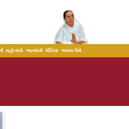
્ષ
મહોત્સવો
આત્મધર્મ
મીડિયા
અમારા વિષે