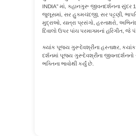
INDIA” માં, કહાનગુરૂ જીવનદર્શનના સુંદર
જુલૂસમાં, સર હુકમચંદજી, સર પટ્ટણી, ભાપ
મુદ્રાઓ, યાત્રા પ્રસંગો, હસ્તાક્ષરો, અભિન
દિવાલો ઉપર પાંચ પરમાગમનાં હરિગીત, જે પંડિ
ક્યાંક પૂજ્ય ગુરૂદેવશ્રીના હસ્તાક્ષર, કયાં
દર્શનમાં પૂજ્ય ગુરૂદેવશ્રીના જીવનદર્શનનો
ભક્તિના ભાવોથી કર્યું છે.